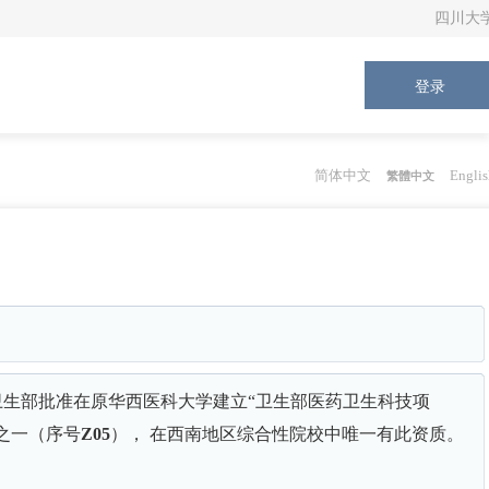
四川大
登录
简体中文
Englis
繁體中文
3年卫生部批准在原华西医科大学建立“卫生部医药卫生科技项
”之一（序号
Z05
）， 在西南地区综合性院校中唯一有此资质。