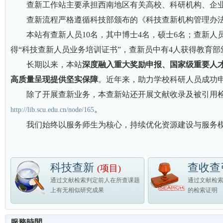
查新工作站主要承担西南地区有关高校、科研机构、企
查新流程严格遵循科技部颁布的《科技查新机构管理办
本站有查新人员10名，其中博士4名，硕士6名；查新
得“科技查新人员业务培训证书”，查新员中有4人获得教育
长期以来，本站
深度融入重大奖励申报、国家级重要人
高质量呈现提供坚实保障
。近年来，助力学校科研人员成功申
除了开展查新业务，本查新站还开展文献收录及被引用
。
http://lib.scu.edu.cn/node/165
我们始终以服务师生为核心，持续优化资源建设与服务
科技查新
查收查
(项目)
通过文献检索判定前人在所查课题
通过文献检
上有无相似研究成果
的检索证明
服務時間